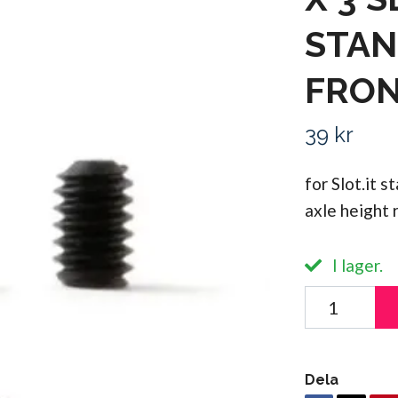
STAN
FRONT
39 kr
for Slot.it 
axle height 
I lager.
Dela