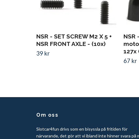
NSR - SET SCREW M2 X 5 +
NSR -
NSR FRONT AXLE - (10x)
motor
127x 
39 kr
67 kr
Om oss
Slotcar4fun drivs som en bisyssla på fritiden för
närvarande, det gör att vi ibland inte hinner svara på 