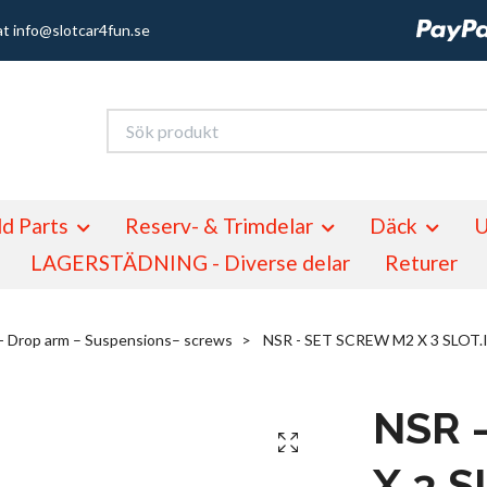
at
info@slotcar4fun.se
d Parts
Reserv- & Trimdelar
Däck
U
LAGERSTÄDNING - Diverse delar
Returer
- Drop arm – Suspensions– screws
NSR - SET SCREW M2 X 3 SLOT.
NSR 
X 3 S