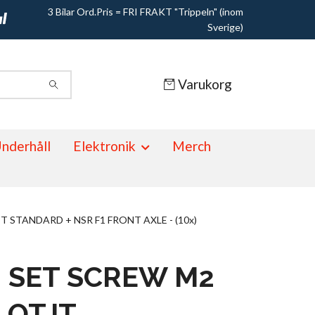
3 Bilar Ord.Pris = FRI FRAKT "Trippeln" (inom
Sverige)
Varukorg
nderhåll
Elektronik
Merch
IT STANDARD + NSR F1 FRONT AXLE - (10x)
- SET SCREW M2
LOT.IT