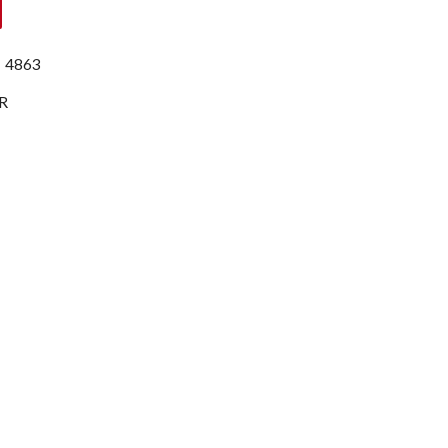
:
4863
R