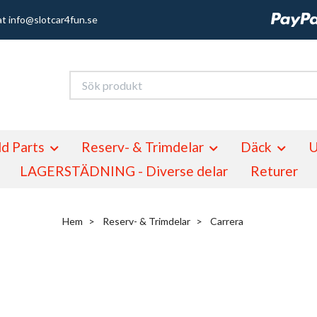
at
info@slotcar4fun.se
d Parts
Reserv- & Trimdelar
Däck
U
LAGERSTÄDNING - Diverse delar
Returer
Hem
Reserv- & Trimdelar
Carrera