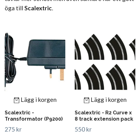
öga till
Scalextric
.
Lägg i korgen
Lägg i korgen
Scalextric -
Scalextric - R2 Curve x
Transformator (P9200)
8 track extension pack
275 kr
550 kr