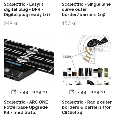
Scalextric - Easyfit
Scalextric - Single lane
digital plug - DPR =
curve outer
Digital plug ready (x1)
border/barriers (x4)
249 kr
150 kr
Lägg i korgen
Lägg i korgen
Scalextric - ARC ONE
Scalextric - Rad 2 outer
Powerbase Upgrade
borders & barriers (for
Kit - med trafo,
C8206) x4