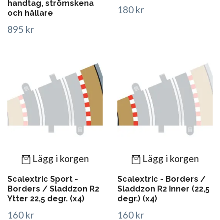
handtag, strömskena
180 kr
och hållare
895 kr
Lägg i korgen
Lägg i korgen
Scalextric Sport -
Scalextric - Borders /
Borders / Sladdzon R2
Sladdzon R2 Inner (22,5
Ytter 22,5 degr. (x4)
degr.) (x4)
160 kr
160 kr