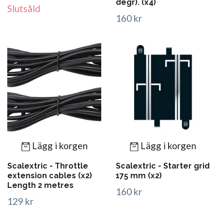
degr). (x4)
Slutsåld
160 kr
Lägg i korgen
Lägg i korgen
Scalextric - Throttle
Scalextric - Starter grid
extension cables (x2)
175 mm (x2)
Length 2 metres
160 kr
129 kr