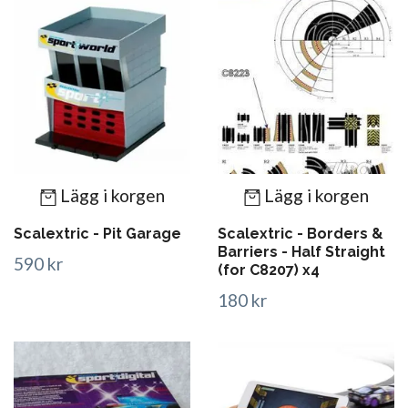
Lägg i korgen
Lägg i korgen
Scalextric - Pit Garage
Scalextric - Borders &
Barriers - Half Straight
590 kr
(for C8207) x4
180 kr