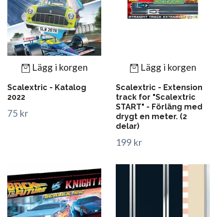
Lägg i korgen
Lägg i korgen
Scalextric - Katalog
Scalextric - Extension
2022
track for "Scalextric
START" - Förläng med
75 kr
drygt en meter. (2
delar)
199 kr