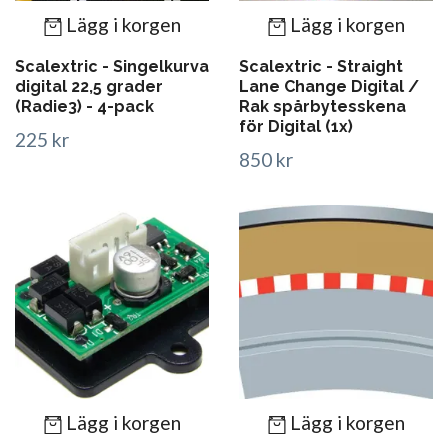
Lägg i korgen
Lägg i korgen
Scalextric - Singelkurva
Scalextric - Straight
digital 22,5 grader
Lane Change Digital /
(Radie3) - 4-pack
Rak spårbytesskena
för Digital (1x)
225 kr
850 kr
Lägg i korgen
Lägg i korgen