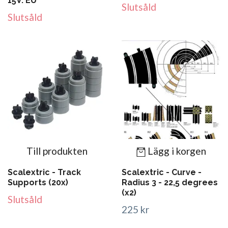
15V. EU
Slutsåld
Slutsåld
Till produkten
Lägg i korgen
Scalextric - Track
Scalextric - Curve -
Supports (20x)
Radius 3 - 22,5 degrees
(x2)
Slutsåld
225 kr