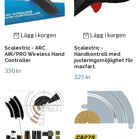
Lägg i korgen
Lägg i korgen
Scalextric - ARC
Scalextric -
AIR/PRO Wireless Hand
Handkontroll med
Controller
justeringsmöjlighet för
maxfart.
350 kr
325 kr