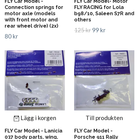
FLY Car Model -
FLY Car Model- Motor
Connection springs for
FLY RACING for Lola
motor axle (models
b98/10, Saleen S7R and
with front motor and
others
rear wheel drive) (2x)
125 kr
99 kr
80 kr
Lägg i korgen
Till produkten
FLY Car Model - Lanicia
FLY Car Model -
037 body parts, wing,
Porsche 911 Rally