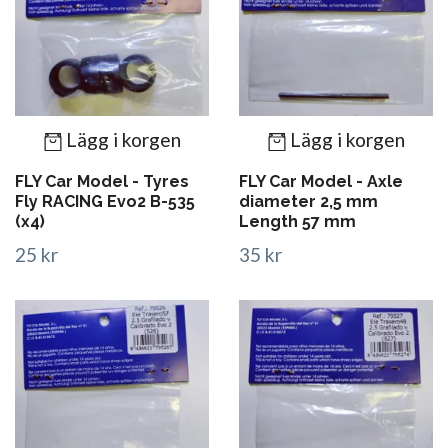
Lägg i korgen
Lägg i korgen
FLY Car Model - Tyres
FLY Car Model - Axle
Fly RACING Evo2 B-535
diameter 2,5 mm
(x4)
Length 57 mm
25 kr
35 kr