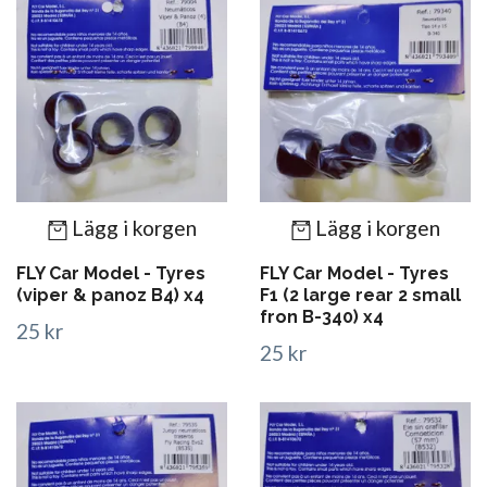
Lägg i korgen
Lägg i korgen
FLY Car Model - Tyres
FLY Car Model - Tyres
(viper & panoz B4) x4
F1 (2 large rear 2 small
fron B-340) x4
25 kr
25 kr