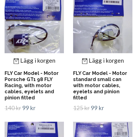
Lägg i korgen
Lägg i korgen
FLY Car Model - Motor
FLY Car Model - Motor
Porsche GT1 98 FLY
standard small can
Racing, with motor
with motor cables,
cables, eyelets and
eyelets and pinion
pinion fitted
fitted
140 kr
99 kr
125 kr
99 kr