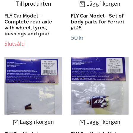
Till produkten
Lägg i korgen
FLY Car Model -
FLY Car Model - Set of
Complete rear axle
body parts for Ferrari
with wheel, tyres,
512S
bushings and gear.
50 kr
Slutsåld
Lägg i korgen
Lägg i korgen