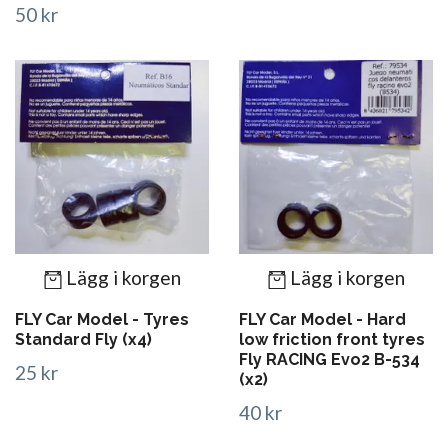
50 kr
Lägg i korgen
Lägg i korgen
FLY Car Model - Tyres
FLY Car Model - Hard
Standard Fly (x4)
low friction front tyres
Fly RACING Evo2 B-534
25 kr
(x2)
40 kr