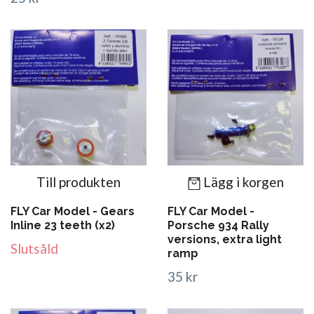
Till produkten
Lägg i korgen
FLY Car Model - Gears
FLY Car Model -
Inline 23 teeth (x2)
Porsche 934 Rally
versions, extra light
Slutsåld
ramp
35 kr