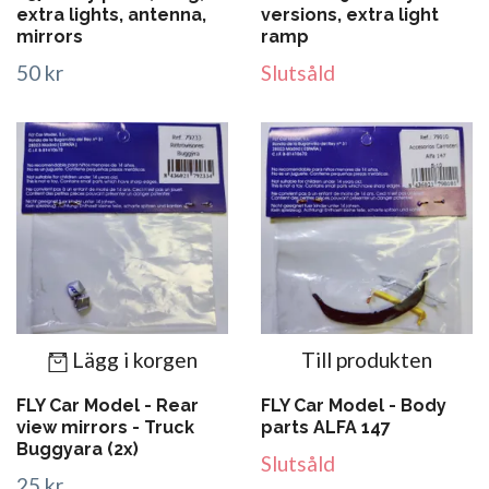
extra lights, antenna,
versions, extra light
mirrors
ramp
50 kr
Slutsåld
Lägg i korgen
Till produkten
FLY Car Model - Rear
FLY Car Model - Body
view mirrors - Truck
parts ALFA 147
Buggyara (2x)
Slutsåld
25 kr