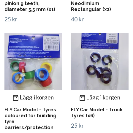
pinion 9 teeth,
Neodimium
diameter 5,5 mm (x1)
Rectangular (x2)
25 kr
40 kr
Lägg i korgen
Lägg i korgen
FLY Car Model - Tyres
FLY Car Model - Truck
coloured for building
Tyres (x6)
tyre
25 kr
barriers/protection