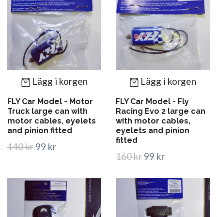
Lägg i korgen
Lägg i korgen
FLY Car Model - Motor
FLY Car Model - Fly
Truck large can with
Racing Evo 2 large can
motor cables, eyelets
with motor cables,
and pinion fitted
eyelets and pinion
fitted
140 kr
99 kr
160 kr
99 kr