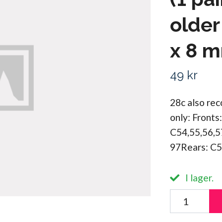
older
x 8 
49 kr
28c also re
only: Fronts:
C54,55,56,57
97Rears: C5
I lager.