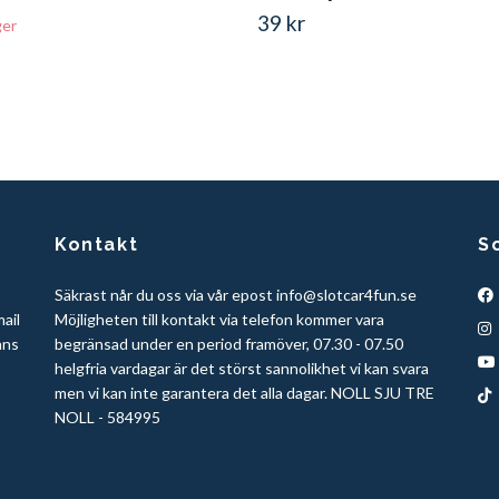
39 kr
ger
Kontakt
S
Säkrast når du oss via vår epost
info@slotcar4fun.se
mail
Möjligheten till kontakt via telefon kommer vara
ans
begränsad under en period framöver, 07.30 - 07.50
helgfria vardagar är det störst sannolikhet vi kan svara
men vi kan inte garantera det alla dagar. NOLL SJU TRE
NOLL - 584995