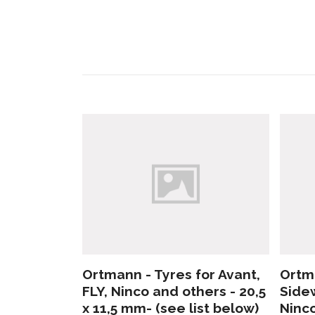
Ortmann - Tyres for Avant,
Ortma
FLY, Ninco and others - 20,5
Side
x 11,5 mm- (see list below)
Ninco