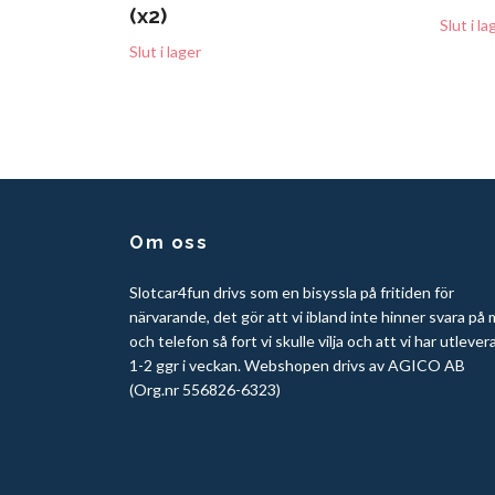
(x2)
Slut i la
Slut i lager
Om oss
Slotcar4fun drivs som en bisyssla på fritiden för
närvarande, det gör att vi ibland inte hinner svara på 
och telefon så fort vi skulle vilja och att vi har utlever
1-2 ggr i veckan. Webshopen drivs av AGICO AB
(Org.nr 556826-6323)