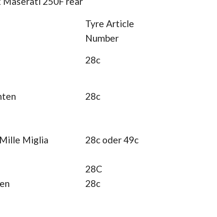
x Maserati 250F rear
Tyre Article
Number
28c
nten
28c
ille Miglia
28c oder 49c
28C
ten
28c