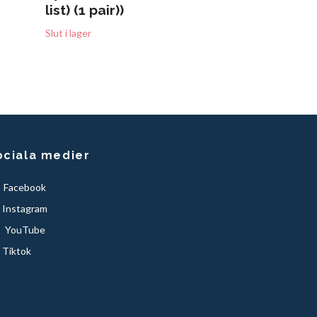
list) (1 pair))
Slut i lager
Slut i lager
ociala medier
Facebook
Instagram
YouTube
Tiktok