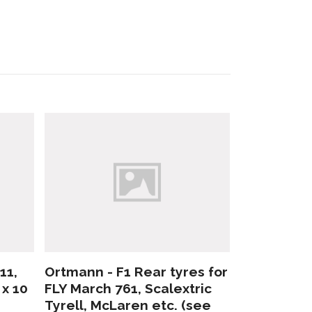
11,
Ortmann - F1 Rear tyres for
Ortmann - 
 x 10
FLY March 761, Scalextric
Citroen DS
Tyrell, McLaren etc. (see
Ford & Nasc