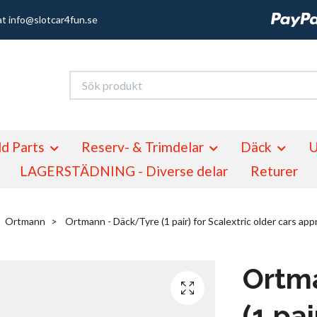
at
info@slotcar4fun.se
d Parts
Reserv- & Trimdelar
Däck
U
LAGERSTÄDNING - Diverse delar
Returer
Ortmann
Ortmann - Däck/Tyre (1 pair) for Scalextric older cars ap
Ortm
(1 pai