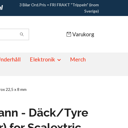
3 Bilar Ord.Pris = FRI FRAKT "Trippeln" (inom
Sverige)
Varukorg
nderhåll
Elektronik
Merch
prox 22,5 x 8 mm
ann - Däck/Tyre
r) for Scalextric