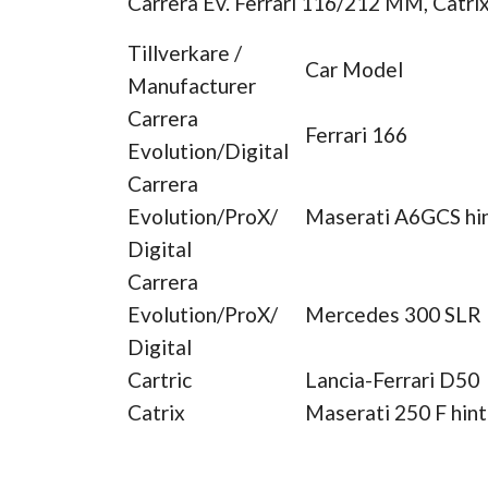
Carrera Ev. Ferrari 116/212 MM, Catri
Tillverkare /
Car Model
Manufacturer
Carrera
Ferrari 166
Evolution/Digital
Carrera
Evolution/ProX/
Maserati A6GCS hi
Digital
Carrera
Evolution/ProX/
Mercedes 300 SLR M
Digital
Cartric
Lancia-Ferrari D50
Catrix
Maserati 250 F hin