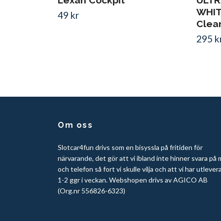
Lexan Cockpit
ULTR
WHITE
49 kr
Clear
295 k
Om oss
Slotcar4fun drivs som en bisyssla på fritiden för
närvarande, det gör att vi ibland inte hinner svara på 
och telefon så fort vi skulle vilja och att vi har utlever
1-2 ggr i veckan. Webshopen drivs av AGICO AB
(Org.nr 556826-6323)