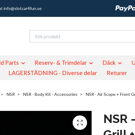
at
info@slotcar4fun.se
d Parts
Reserv- & Trimdelar
Däck
U
LAGERSTÄDNING - Diverse delar
Returer
NSR
NSR - Body Kit - Accessories
NSR - Air Scope + Front Gr
NSR -
Grill