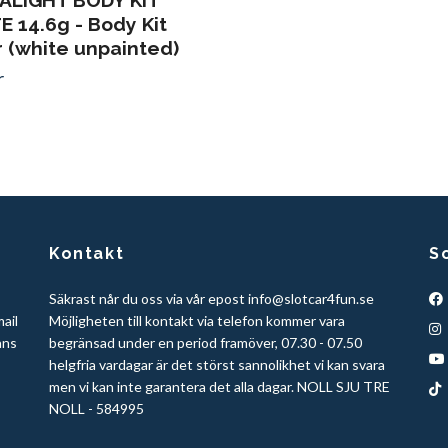
ALIGHT BODY KIT
 14.6g - Body Kit
 (white unpainted)
r
Kontakt
S
Säkrast når du oss via vår epost
info@slotcar4fun.se
mail
Möjligheten till kontakt via telefon kommer vara
ans
begränsad under en period framöver, 07.30 - 07.50
helgfria vardagar är det störst sannolikhet vi kan svara
men vi kan inte garantera det alla dagar. NOLL SJU TRE
NOLL - 584995