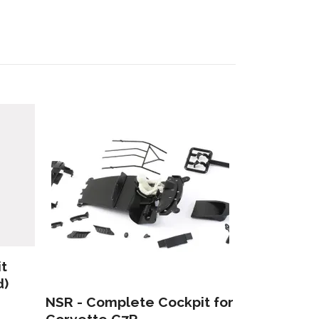
NSR - ABA
FLEXIBLE 
65 kr
it
d)
NSR - Complete Cockpit for