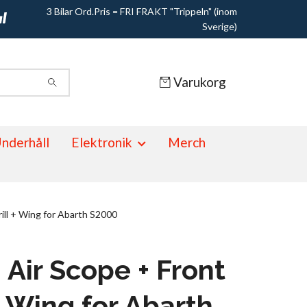
3 Bilar Ord.Pris = FRI FRAKT "Trippeln" (inom
Sverige)
Varukorg
nderhåll
Elektronik
Merch
ill + Wing for Abarth S2000
 Air Scope + Front
 + Wing for Abarth