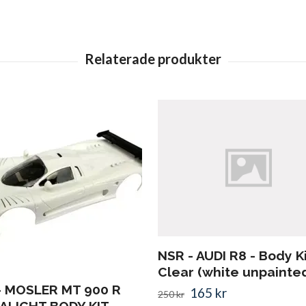
NSR - AUDI R8 - Body K
Clear (white unpainte
- MOSLER MT 900 R
165 kr
250 kr