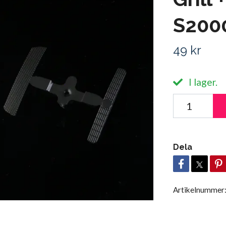
S200
49 kr
I lager.
Dela
Artikelnummer