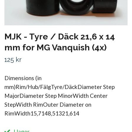
MJK - Tyre / Däck 21,6 x 14
mm for MG Vanquish (4x)
125 kr
Dimensions (in
mm)Rim/Hub/FälgTyre/DäckDiameter Step
MajorDiameter Step MinorWidth Center
StepWidth RimOuter Diameter on
RimWidth15,7148,51321,614
I lager.