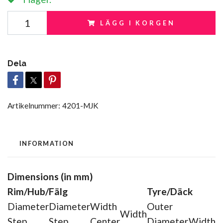
LÄGG I KORGEN
Dela
Artikelnummer:
4201-MJK
INFORMATION
Dimensions (in mm)
Rim/Hub/Fälg
Tyre/Däck
Diameter
Diameter
Width
Outer
Width
Step
Step
Center
Diameter
Width