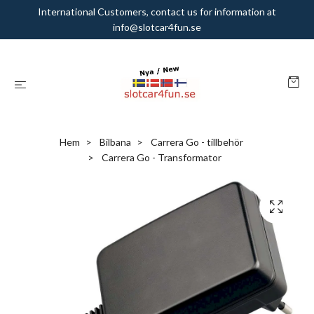
International Customers, contact us for information at
info@slotcar4fun.se
Hem
Bilbana
Carrera Go - tillbehör
Carrera Go - Transformator