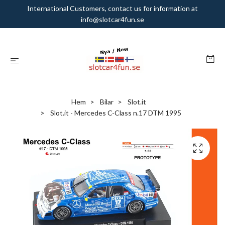
International Customers, contact us for information at
info@slotcar4fun.se
Hem
Bilar
Slot.it
Slot.it - Mercedes C-Class n.17 DTM 1995