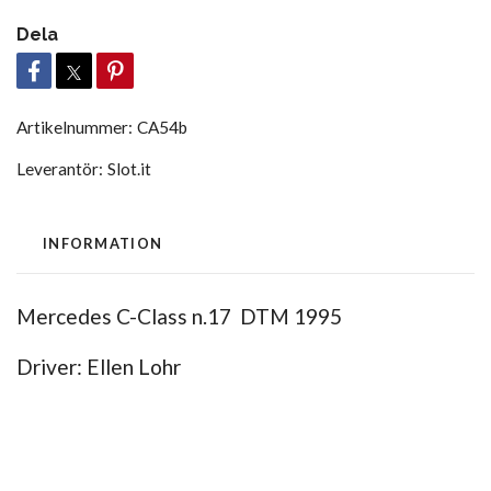
Dela
Artikelnummer:
CA54b
Leverantör:
Slot.it
INFORMATION
Mercedes C-Class n.17 DTM 1995
Driver: Ellen Lohr