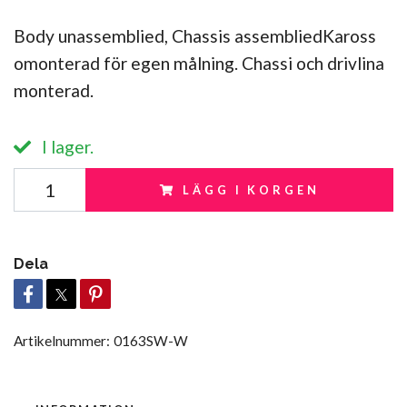
Body unassemblied, Chassis assembliedKaross
omonterad för egen målning. Chassi och drivlina
monterad.
I lager.
LÄGG I KORGEN
Dela
Artikelnummer:
0163SW-W