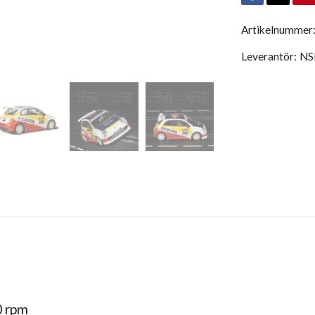
Artikelnummer
Leverantör:
NS
0 rpm