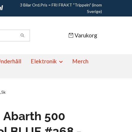
3 Bilar Ord.Pris = FRI FRAKT "Trippeln" (inom
Sverige)
Varukorg
nderhåll
Elektronik
Merch
,5k
 Abarth 500
ol BLUE #368 -