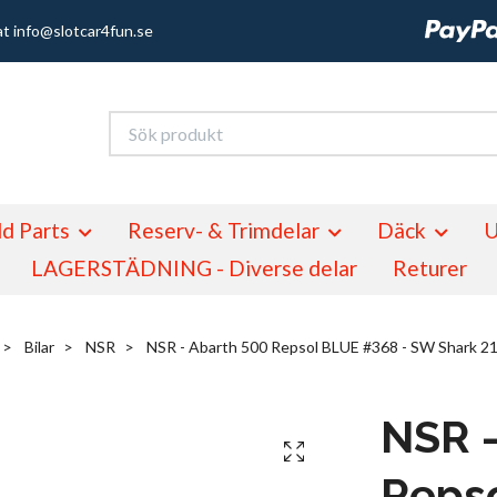
at
info@slotcar4fun.se
d Parts
Reserv- & Trimdelar
Däck
U
LAGERSTÄDNING - Diverse delar
Returer
Bilar
NSR
NSR - Abarth 500 Repsol BLUE #368 - SW Shark 21
NSR -
Reps