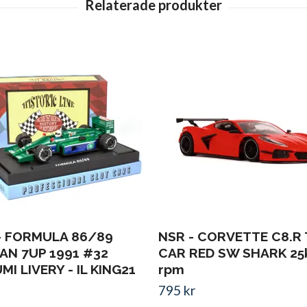
- FORMULA 86/89
NSR - CORVETTE C8.R
AN 7UP 1991 #32
CAR RED SW SHARK 25
I LIVERY - IL KING21
rpm
795 kr