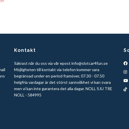
ger
Kontakt
S
Säkrast når du oss via vår epost
info@slotcar4fun.se
mail
Möjligheten till kontakt via telefon kommer vara
ans
begränsad under en period framöver, 07.30 - 07.50
helgfria vardagar är det störst sannolikhet vi kan svara
men vi kan inte garantera det alla dagar. NOLL SJU TRE
NOLL - 584995