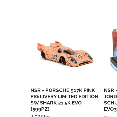
NSR - PORSCHE 917K PINK
NSR 
PIG LIVERY LIMITED EDITION
JORD
SW SHARK 21.5K EVO
SCHUM
(599PZ)
EVO3
1 075 kr