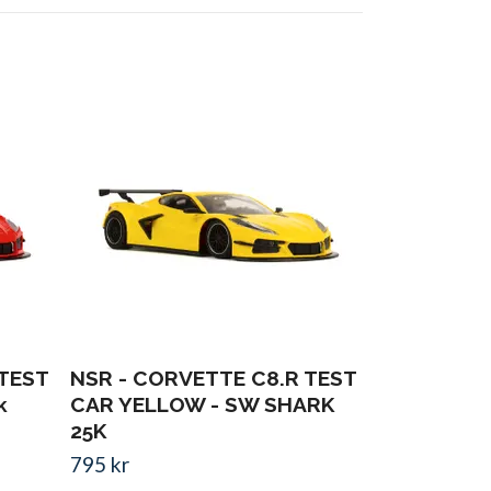
NSR - POR
MARTINI 
1000KM 19
LENNEP/L
SHARK 21.
Slut i lager
 TEST
NSR - CORVETTE C8.R TEST
k
CAR YELLOW - SW SHARK
25K
795 kr