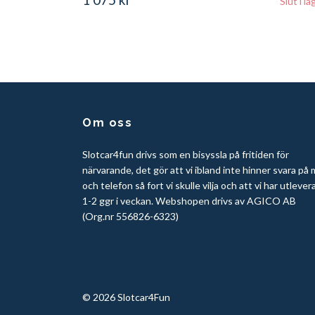
Slut i la
Om oss
Slotcar4fun drivs som en bisyssla på fritiden för
närvarande, det gör att vi ibland inte hinner svara på 
och telefon så fort vi skulle vilja och att vi har utlever
1-2 ggr i veckan. Webshopen drivs av AGICO AB
(Org.nr 556826-6323)
© 2026 Slotcar4Fun